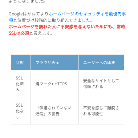
ようになりました。
Googleはかねてより
ホームページのセキュリティを最優先事
項
と位置づけ段階的に取り組んできました。
ホームページを訪れた人に不安感を与えないためにも、常時
SSLは必須
と言えます。
状態
ブラウザ表示
ユーザーへの印象
SSL
安全なサイトとして
化済
鍵マーク+ HTTPS
信頼される
み
SSL
「保護されていない
不安を感じて離脱さ
化な
通信」の警告
れる可能性
し