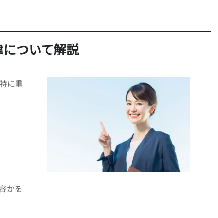
律について解説
特に重
容かを