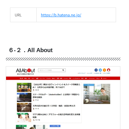
URL
https://b.hatena.ne.jp/
６-２．All About