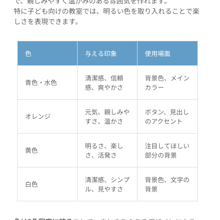
で、親しみやすく温かみのある雰囲気を作れます。
特に子ども向けの教室では、明るい色を取り入れることで楽
しさを表現できます。
色
与える印象
使用場面
清潔感、信頼
背景色、メイン
青色・水色
感、爽やかさ
カラー
元気、親しみや
ボタン、見出し
オレンジ
すさ、温かさ
のアクセント
明るさ、楽し
注目してほしい
黄色
さ、活発さ
部分の背景
清潔感、シンプ
背景色、文字の
白色
ル、見やすさ
背景