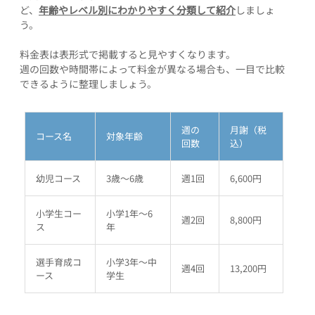
ど、
年齢やレベル別にわかりやすく分類して紹介
しましょ
う。
料金表は表形式で掲載すると見やすくなります。
週の回数や時間帯によって料金が異なる場合も、一目で比較
できるように整理しましょう。
週の
月謝（税
コース名
対象年齢
回数
込）
幼児コース
3歳～6歳
週1回
6,600円
小学生コー
小学1年～6
週2回
8,800円
ス
年
選手育成コ
小学3年～中
週4回
13,200円
ース
学生