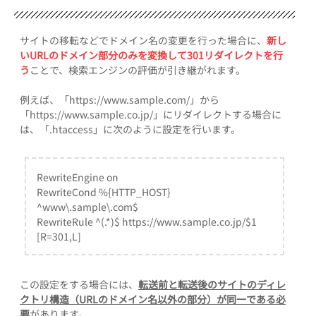
サイトの移転などでドメイン名の変更を行った場合に、
新し
いURLのドメイン部分のみを変換して301リダイレクトを行
う
ことで、検索エンジンの評価が引き継がれます。
例えば、「https://www.sample.com/」から
「https://www.sample.co.jp/」にリダイレクトする場合に
は、「.htaccess」に次のように設定を行います。
RewriteEngine on
RewriteCond %{HTTP_HOST}
^www\.sample\.com$
RewriteRule ^(.*)$ https://www.sample.co.jp/$1
[R=301,L]
この設定をする場合には、
転送前と転送後のサイトのディレ
クトリ構造（URLのドメイン名以外の部分）が同一である必
要
があります。