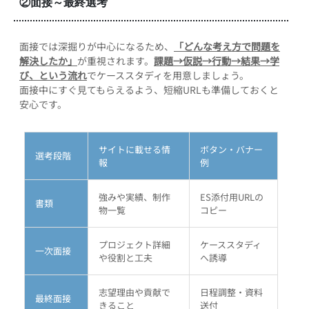
②面接～最終選考
面接では深掘りが中心になるため、
「どんな考え方で問題を
解決したか」
が重視されます。
課題→仮説→行動→結果→学
び、という流れ
でケーススタディを用意しましょう。
面接中にすぐ見てもらえるよう、短縮URLも準備しておくと
安心です。
サイトに載せる情
ボタン・バナー
選考段階
報
例
強みや実績、制作
ES添付用URLの
書類
物一覧
コピー
プロジェクト詳細
ケーススタディ
一次面接
や役割と工夫
へ誘導
志望理由や貢献で
日程調整・資料
最終面接
きること
送付