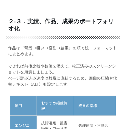
２-３．実績、作品、成果のポートフォリ
オ化
作品は「背景→狙い→役割→結果」の順で統一フォーマット
にまとめます。
できれば前後比較や数値を添えて、校正済みのスクリーンシ
ョットを用意しましょう。
ページ読み込み速度は離脱に直結するため、画像の圧縮や代
替テキスト（ALT）も設定します。
おすすめ掲載情
項目
成果の指標
報
技術選定・担当
エンジニ
処理速度・不具合
範囲・コードの