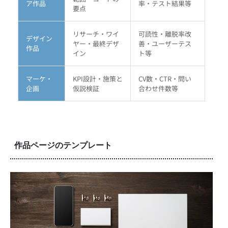
ア作品
率・テスト結果等
要点
リサーチ・ワイ
可読性・離脱率改
デザイン
ヤー・最終デザ
善・ユーザーテス
作品
イン
ト等
マーケ・
KPI設計・施策と
CV数・CTR・問い
企画
仮説検証
合わせ件数等
作品ページのテンプレート