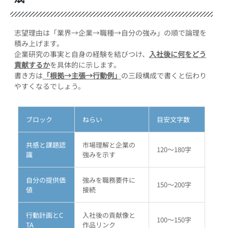
志望理由は「業界→企業→職種→自分の強み」の順で論理を
積み上げます。
企業研究の事実と自身の経験を結びつけ、
入社後に何をどう
貢献するか
を具体的に示します。
書き方は
「根拠→主張→行動例」
の三段構成で書くと伝わり
やすくなるでしょう。
ブロック
ねらい
目安文字数
共感と課題認
市場理解と企業の
120～180字
識
強みを示す
自分の提供価
強みを職務要件に
150～200字
値
接続
行動計画とC
入社後の貢献像と
100～150字
TA
作品リンク