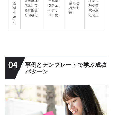
業分解構
ー基準
オフで
遅
成の遅
成図）で
をチェ
基準合
延
れが主
依存関係
ックリ
意→遅
が
因
を可視化
スト化
延防止
発
生
04
事例とテンプレートで学ぶ成功
パターン