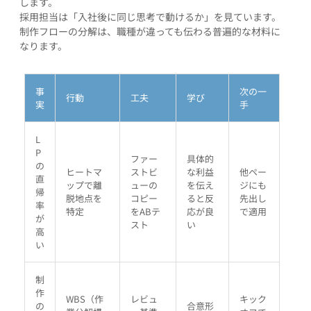
します。
採用担当は「入社後に同じ思考で動けるか」を見ています。
制作フローの分解は、職種が違っても伝わる普遍的な材料に
なります。
事
次の一
行動
工夫
学び
実
手
L
P
ファー
具体的
の
ヒートマ
ストビ
な利益
他ペー
直
ップで離
ューの
を伝え
ジにも
帰
脱地点を
コピー
ると反
先出し
率
特定
をABテ
応が良
で適用
が
スト
い
高
い
制
作
WBS（作
レビュ
キック
の
合意形