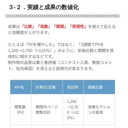
３-２．実績と成果の数値化
成果は
「比較」「母数」「期間」「再現性」
を揃えて伝える
と信頼度が上がります。
たとえば「PVを増やした」ではなく、「3週間でPVを
1,200→2,700（+125％）」のように、前後比較と期間を具
体的に明示するなどです。
制作物の品質は第三者評価（コンテスト入賞、教授コメン
ト、社内承認）を添えると説得力が高まります。
KPI名
計算式/定義
表記例
掲載位置
1,200
閲覧数
期間内ページ
→2,70
実績セクショ
（PV）
閲覧合計
0（+12
ンの冒頭
5％）