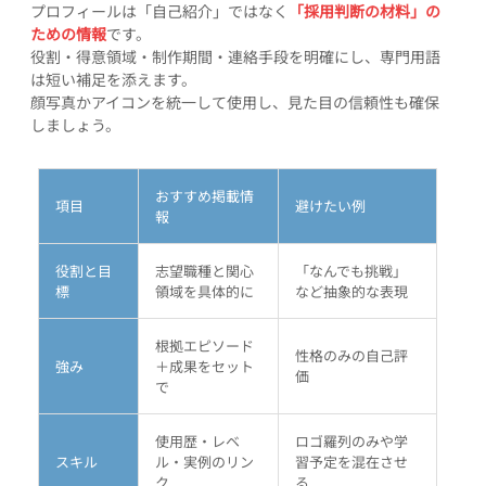
プロフィールは「自己紹介」ではなく
「採用判断の材料」の
ための情報
です。
役割・得意領域・制作期間・連絡手段を明確にし、専門用語
は短い補足を添えます。
顔写真かアイコンを統一して使用し、見た目の信頼性も確保
しましょう。
おすすめ掲載情
項目
避けたい例
報
役割と目
志望職種と関心
「なんでも挑戦」
標
領域を具体的に
など抽象的な表現
根拠エピソード
性格のみの自己評
強み
＋成果をセット
価
で
使用歴・レベ
ロゴ羅列のみや学
スキル
ル・実例のリン
習予定を混在させ
ク
る