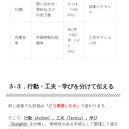
問い合わせ・
5→14
成果ハイライ
CV数
資料DLなど
（+18
ト
の完了数
0％）
8h/件
→5h/
作業効
作業時間の短
工夫セクショ
件（−3
率
縮率
ン内
7.
5％）
３-３．行動・工夫・学びを分けて伝える
同じ成果でも評価は
「どう実現したか」
で変わります。
そこで、
行動（Action）、工夫（Tactics）、学び
（Insight）
を分解し、再現性のある手順として整理して提示