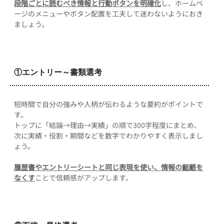
段階ごとに読むべき情報と行動ボタンを明確化
し、ホームペ
ージのメニューやボタン配置を工夫して迷わないようにおき
ましょう。
①エントリー～書類選考
短時間で自分の強みや人柄が伝わるような要約がポイントで
す。
トップに「結論→理由→実績」の順で300字程度にまとめ、
次に実績・役割・期間などを数字でわかりやすく表示しまし
ょう。
履歴書やエントリーシートと同じ表現を使い、情報の齟齬を
なくす
ことで信頼感がアップします。