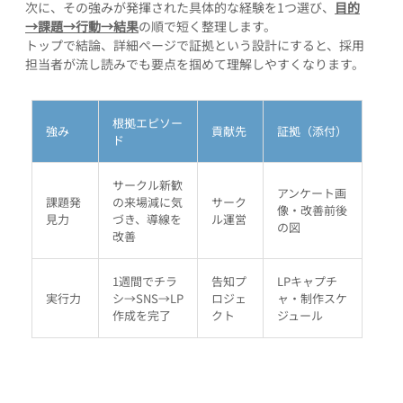
次に、その強みが発揮された具体的な経験を1つ選び、
目的
→課題→行動→結果
の順で短く整理します。
トップで結論、詳細ページで証拠という設計にすると、採用
担当者が流し読みでも要点を掴めて理解しやすくなります。
根拠エピソー
強み
貢献先
証拠（添付）
ド
サークル新歓
アンケート画
課題発
の来場減に気
サーク
像・改善前後
見力
づき、導線を
ル運営
の図
改善
1週間でチラ
告知プ
LPキャプチ
実行力
シ→SNS→LP
ロジェ
ャ・制作スケ
作成を完了
クト
ジュール