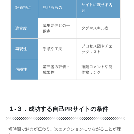
サイトに載せる内
評価視点
見せるもの
容
募集要件との一
適合度
タグやスキル表
致点
プロセス図やチェ
再現性
手順や工夫
ックリスト
第三者の評価・
推薦コメントや制
信頼性
成果物
作物リンク
１-３．成功する自己PRサイトの条件
短時間で魅力が伝わり、次のアクションにつながることが理